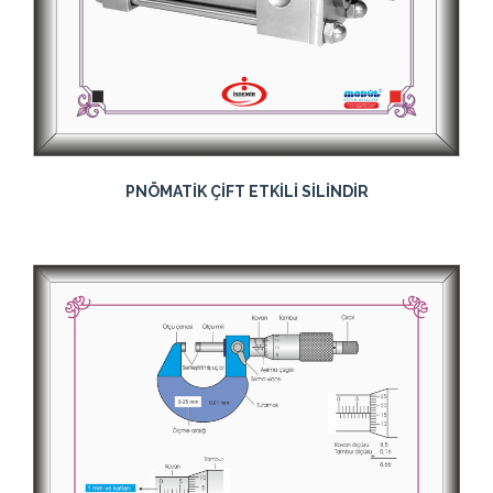
PNÖMATİK ÇİFT ETKİLİ SİLİNDİR